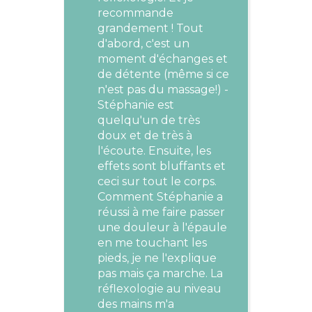
recommande
d
grandement ! Tout
l
d'abord, c'est un
S
moment d'échanges et
p
de détente (même si ce
b
n'est pas du massage!) -
p
Stéphanie est
quelqu'un de très
doux et de très à
l'écoute. Ensuite, les
effets sont bluffants et
ceci sur tout le corps.
Comment Stéphanie a
réussi à me faire passer
N
une douleur à l'épaule
p
en me touchant les
m
pieds, je ne l'explique
m
pas mais ça marche. La
p
réflexologie au niveau
P
des mains m'a