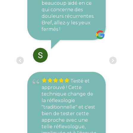
e
beaucoup aidé en ce
qui concerne des
v
douleurs récurrentes.
Bref, allez-y les yeux
fermés !
STELLY MICKAËL
AVRIL 22, 2024
B
l
Testé et
d
approuvé ! Cette
v
technique change de
s
la réflexologie
r
"traditionnelle" et c'est
v
bien de tester cette
b
approche avec une
i
telle réflexologue,