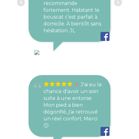
recommande
fortement. Habitant le
bouscat c’est parfait à
domicile. À bientôt sans
hésitation. JL
JEAN LUC
AOÛT 27, 2023
J'ai eu la
chance d'avoir un soin
suite à une entorse.
Mon pied a bien
dégonflé, j'ai retrouvé
un réel confort. Merci
🙂