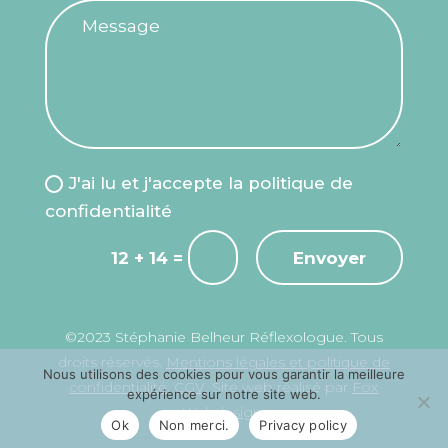
J'ai lu et j'accepte la politique de
confidentialité
=
Envoyer
12 + 14
©2023 Stéphanie Belheur Réflexologue. Tous
droits réservés.
Mentions légales et politique de
Nous utilisons des cookies pour vous garantir la meilleure
confidentialité
.
CGV
. Site web réalisé par
Fox
expérience sur notre site web.
Webdesign
.
Ok
Non merci.
Privacy policy