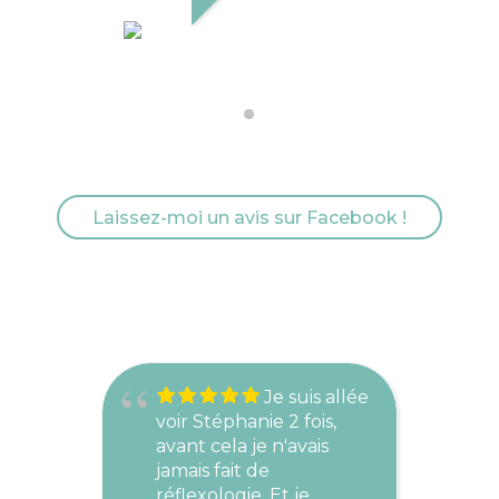
TEMPS GO
AOÛT 25, 2023
Laissez-moi un avis sur Facebook !
Je suis allée
voir Stéphanie 2 fois,
L
avant cela je n'avais
s
jamais fait de
s
réflexologie. Et je
i